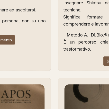
.
Insegnare Shiatsu no
nare ad ascoltarsi.
tecniche.
Significa formare 
la persona, non su uno
comprendere e lavorar
Il Metodo A.I.Di.Bio.® 
amento
È un percorso chiar
trasformativo.