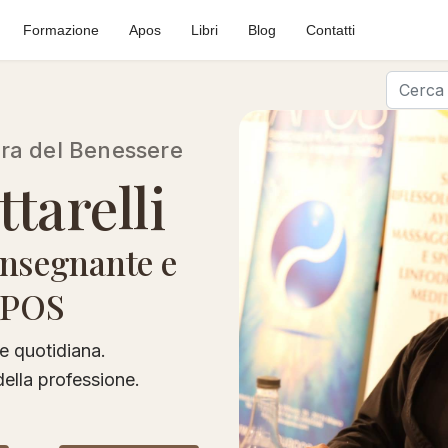
Formazione
Apos
Libri
Blog
Contatti
Cerca
ura del Benessere
tarelli
Insegnante e
APOS
e quotidiana.
della professione.