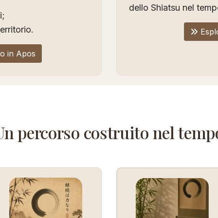
dello Shiatsu nel temp
i;
erritorio.
Esplo
no in Apos
Un percorso costruito nel temp