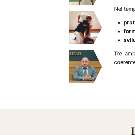
Nel temp
prat
for
svil
Tre amb
coerente